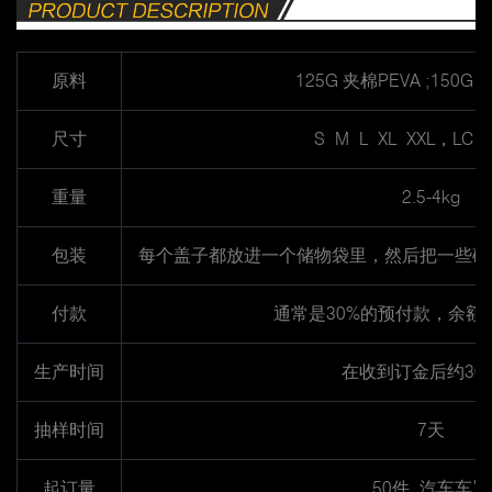
原料
125G 夹棉PEVA ;150G
尺寸
S M L XL XXL，LC
重量
2.5-4kg
包装
每个盖子都放进一个储物袋里，然后把一些碎
付款
通常是30%的预付款，余额
生产时间
在收到订金后约30
抽样时间
7天
起订量
50件 汽车车罩