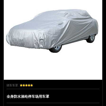
轿车车罩
全身防水涤纶停车场用车罩