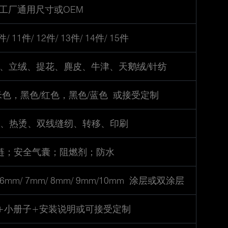
工厂通用尺寸或OEM
件/ 11件/ 12件/ 13件/ 14件/ 15件
棉、立绒、提花、麂皮、牛津、天鹅绒/针纺
米色，黑色/红色，黑色/蓝色 或接受定制
、热烫、双线缝纫、转移、印刷
链；安全气囊；阻燃剂；防水
m/ 6mm/ 7mm/ 8mm/ 9mm/10mm 涂层或双涂层
袋+小册子+安装说明或可接受定制