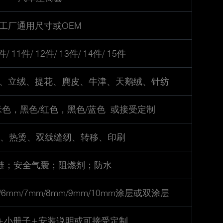
工厂通用尺寸或OEM
件/ 11件/ 12件/ 13件/ 14件/ 15件
棉、立绒、提花、麂皮、牛津、天鹅绒、针纺
米色，黑色/红色，黑色/蓝色 或接受定制
、热烫、双线缝纫、转移、印刷
链；安全气囊；阻燃剂；防水
m/6mm/7mm/8mm/9mm/10mm涂层或双涂层
袋+小册子+安装说明或可接受定制